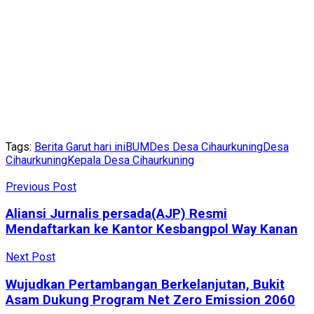
Tags:
Berita Garut hari ini
BUMDes Desa Cihaurkuning
Desa
Cihaurkuning
Kepala Desa Cihaurkuning
Previous Post
Aliansi Jurnalis persada(AJP) Resmi
Mendaftarkan ke Kantor Kesbangpol Way Kanan
Next Post
Wujudkan Pertambangan Berkelanjutan, Bukit
Asam Dukung Program Net Zero Emission 2060