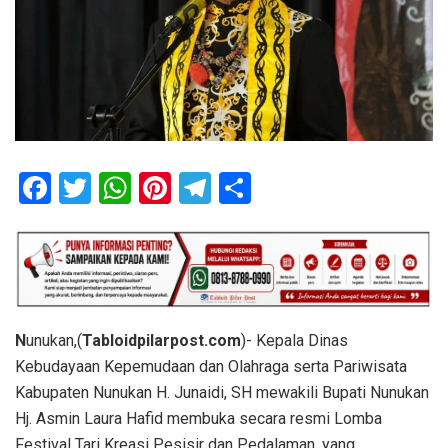
F
T
W
Pi
T
S
a
wi
h
nt
el
h
ce
tt
at
er
e
ar
b
er
s
es
gr
e
o
A
t
a
o
p
m
N
unukan,(
Tabloidpilarpost.com
)- Kepala Dinas
Kebudayaan Kepemudaan dan Olahraga serta Pariwisata
k
p
Kabupaten Nunukan H. Junaidi, SH mewakili Bupati Nunukan
Hj. Asmin Laura Hafid membuka secara resmi Lomba
Festival Tari Kreasi Pesisir dan Pedalaman, yang