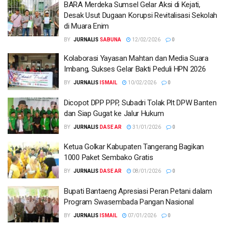
BARA Merdeka Sumsel Gelar Aksi di Kejati,
Desak Usut Dugaan Korupsi Revitalisasi Sekolah
di Muara Enim
BY
SABUNA
12/02/2026
0
Kolaborasi Yayasan Mahtan dan Media Suara
Imbang, Sukses Gelar Bakti Peduli HPN 2026
BY
ISMAIL
10/02/2026
0
Dicopot DPP PPP, Subadri Tolak Plt DPW Banten
dan Siap Gugat ke Jalur Hukum
BY
DASE AR
31/01/2026
0
Ketua Golkar Kabupaten Tangerang Bagikan
1000 Paket Sembako Gratis
BY
DASE AR
08/01/2026
0
Bupati Bantaeng Apresiasi Peran Petani dalam
Program Swasembada Pangan Nasional
BY
ISMAIL
07/01/2026
0