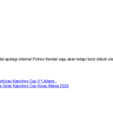
apalagi internal Polres Kendal saja, akan tetapi turut diikuti o
rkicau Kapolres Cup II,*Jelang…
 Gelar Kapolres Cup Kicau Mania 2026