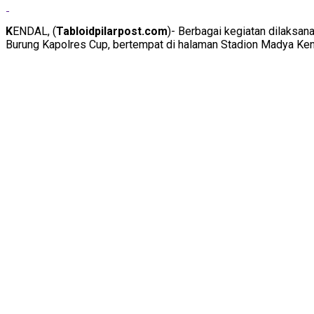
Share
K
ENDAL, (
Tabloidpilarpost.com
)- Berbagai kegiatan dilaksa
Burung Kapolres Cup, bertempat di halaman Stadion Madya Ken