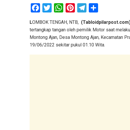
F
T
W
Pi
T
S
a
wi
h
nt
el
h
L
OMBOK TENGAH, NTB,
(Tabloidpilarpost.com
ce
tt
at
er
e
ar
tertangkap tangan oleh pemilik Motor saat melak
b
er
s
es
gr
e
Montong Ajan, Desa Montong Ajan, Kecamatan Pr
o
A
t
a
19/06/2022 sekitar pukul 01.10 Wita.
o
p
m
k
p