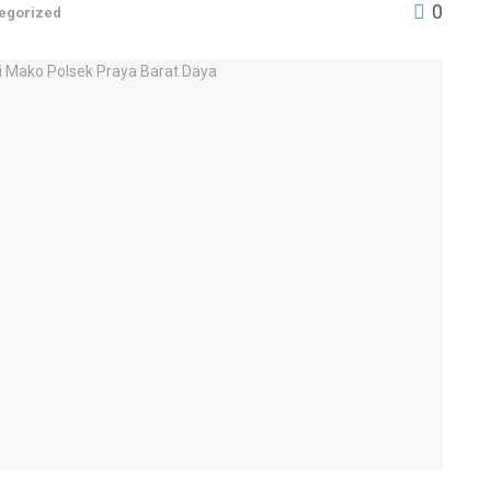
0
egorized