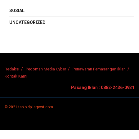
SOSIAL
UNCATEGORIZED
Redaksi
Pedoman Media Cyber
Penawaran Pemasangan Iklan
Kontak Kami
Pasang Iklan : 0882-2436-0931
© 2021 tabloidpilarpost.com