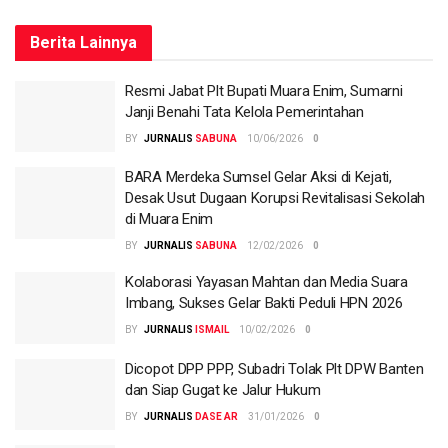
Berita
Lainnya
Resmi Jabat Plt Bupati Muara Enim, Sumarni
Janji Benahi Tata Kelola Pemerintahan
BY
SABUNA
10/06/2026
0
BARA Merdeka Sumsel Gelar Aksi di Kejati,
Desak Usut Dugaan Korupsi Revitalisasi Sekolah
di Muara Enim
BY
SABUNA
12/02/2026
0
Kolaborasi Yayasan Mahtan dan Media Suara
Imbang, Sukses Gelar Bakti Peduli HPN 2026
BY
ISMAIL
10/02/2026
0
Dicopot DPP PPP, Subadri Tolak Plt DPW Banten
dan Siap Gugat ke Jalur Hukum
BY
DASE AR
31/01/2026
0