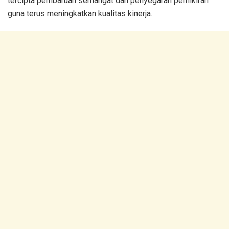
tercipta pembaruan semangat dan penyegaran pemikiran
guna terus meningkatkan kualitas kinerja.