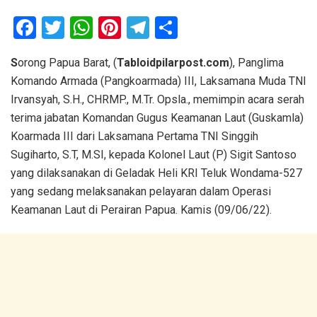
F
T
W
Pi
T
S
a
wi
h
nt
el
h
S
orong Papua Barat, (
Tabloidpilarpost.com
), Panglima
ce
tt
at
er
e
ar
Komando Armada (Pangkoarmada) III, Laksamana Muda TNI
b
er
s
es
gr
e
Irvansyah, S.H., CHRMP., M.Tr. Opsla., memimpin acara serah
o
A
t
a
terima jabatan Komandan Gugus Keamanan Laut (Guskamla)
o
p
m
Koarmada III dari Laksamana Pertama TNI Singgih
Sugiharto, S.T, M.SI, kepada Kolonel Laut (P) Sigit Santoso
k
p
yang dilaksanakan di Geladak Heli KRI Teluk Wondama-527
yang sedang melaksanakan pelayaran dalam Operasi
Keamanan Laut di Perairan Papua. Kamis (09/06/22).