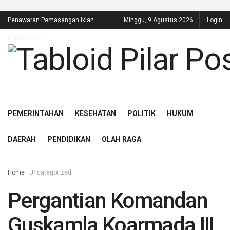
Redaksi
Pedoman Media Cyber
Penawaran Pemasangan Iklan
Minggu, 9 Agustus 2026
Login
Kontak Kami
PEMERINTAHAN
KESEHATAN
POLITIK
HUKUM
DAERAH
PENDIDIKAN
OLAH RAGA
Home
Uncategorized
Pergantian Komandan
Guskamla Koarmada III