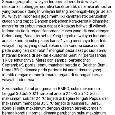
Secara geografis, wilayah Indonesia berada di wilayah
ekuatorial, sehingga memiliki karakteristik dinamika atmosfer
yang berbeda dengan wilayah lintang menengah-tinggi. Selain
itu, wilayah Indonesia juga memiliki karakteristik perubahan
cuaca yang cepat. Dengan perbedaan karakteristik dinamika
atmosfer tersebut, maka dapat dikatakan bahwa di wilayah
Indonesia tidak terjadi fenomena cuaca yang dikenal dengan
Gelombang Panas tersebut. Yang terjadi di wilayah Indonesia
adalah kondisi suhu panas harian* yang umumnya terjadi di
wilayah tropis, yang disebabkan oleh kondisi cuaca cerah
pada siang hari dan relatif menguat pada saat posisi semu
matahari berada di sekitar ekuatorial. Saat ini (berdasarkan
siklus tahunannya, Maret dan sampai pertengahan
September), posisi semu matahari berada di Belahan Bumi
Utara (BBU), dimana pada periode ini angin timuran yang
identik dengan musim kemarau terjadi di sebagian besar
wilayah Indonesia.
Berdasarkan hasil pengamatan BMKG, suhu maksimum
tanggal 30 Juli 2021 tercatat antara 24.0-35.5 °C. Suhu
maksimum sekitar 24 °C terjadi di bagian tengah Papua, dan
maksimum mencapai 35.5 °C terjadi di Kalimarau, Berau.
Kondisi suhu maksimum dengan kisaran tersebut masih
berada kondisi normal, dimana perubahan suhu maksimum