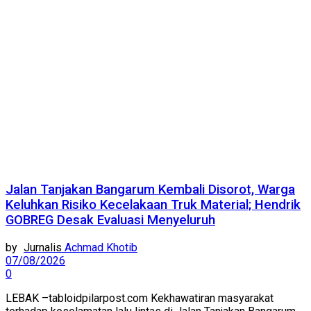
Jalan Tanjakan Bangarum Kembali Disorot, Warga
Keluhkan Risiko Kecelakaan Truk Material; Hendrik
GOBREG Desak Evaluasi Menyeluruh
by
Achmad Khotib
07/08/2026
0
LEBAK –tabloidpilarpost.com Kekhawatiran masyarakat