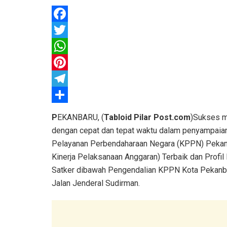
F
a
T
c
w
W
e
i
h
P
b
t
a
i
T
o
t
t
n
e
S
P
EKANBARU, (
Tabloid Pilar Post.com
)Sukses m
o
e
s
t
l
h
dengan cepat dan tepat waktu dalam penyampaian
k
r
A
e
e
a
Pelayanan Perbendaharaan Negara (KPPN) Pekanb
Kinerja Pelaksanaan Anggaran) Terbaik dan Profi
p
r
g
r
Satker dibawah Pengendalian KPPN Kota Pekanba
p
e
r
e
Jalan Jenderal Sudirman.
s
a
t
m