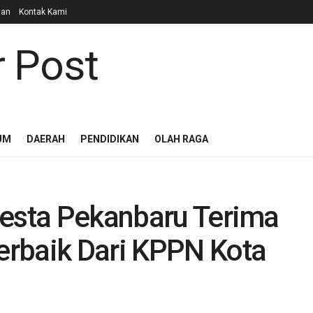
lan
Kontak Kami
UM
DAERAH
PENDIDIKAN
OLAH RAGA
resta Pekanbaru Terima
rbaik Dari KPPN Kota