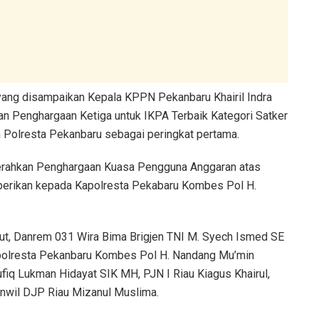
ang disampaikan Kepala KPPN Pekanbaru Khairil Indra
n Penghargaan Ketiga untuk IKPA Terbaik Kategori Satker
h Polresta Pekanbaru sebagai peringkat pertama.
rahkan Penghargaan Kuasa Pengguna Anggaran atas
iberikan kepada Kapolresta Pekabaru Kombes Pol H.
but, Danrem 031 Wira Bima Brigjen TNI M. Syech Ismed SE
apolresta Pekanbaru Kombes Pol H. Nandang Mu’min
ufiq Lukman Hidayat SIK MH, PJN I Riau Kiagus Khairul,
anwil DJP Riau Mizanul Muslima.